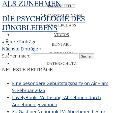
ALS ZUNEHMEN
DAS INSTITUT
VERANSTALTUNGEN
DIE PSYCHOLOGIE DES
MASTERCLASS
JUNGBLEIBENS
VIDEOS
« Ältere Einträge
KONTAKT
Nächste Einträge »
IMPRESSUM
Suchen nach:
DATENSCHUTZ
NEUESTE BEITRÄGE
Eine besondere Geburtstagsparty on Air – am
9. Februar 2026
LovelyBooks-Verlosung: Abnehmen durch
Annehmen gewinnen
Zu Gast bei Nepomuk TV: Abnehmen beginnt