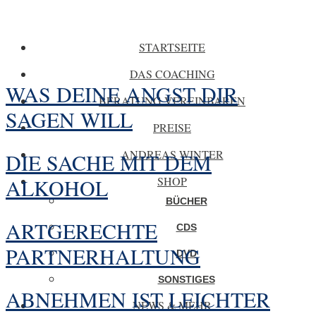
STARTSEITE
DAS COACHING
WAS DEINE ANGST DIR
BERATUNG VEREINBAREN
SAGEN WILL
PREISE
ANDREAS WINTER
DIE SACHE MIT DEM
ALKOHOL
SHOP
BÜCHER
ARTGERECHTE
CDS
PARTNERHALTUNG
DVD
SONSTIGES
ABNEHMEN IST LEICHTER
NEWS & MEHR