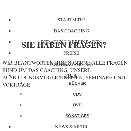
STARTSEITE
DAS COACHING
BERATUNG VEREINBAREN
SIE HABEN FRAGEN?
PREISE
WIR BEANTWORTEN IHNEN GERNE ALLE FRAGEN
ANDREAS WINTER
RUND UM DAS COACHING, UNSERE
SHOP
AUSBILDUNGSMÖGLICHKEITEN, SEMINARE UND
BÜCHER
VORTRÄGE!
CDS
DVD
SONSTIGES
NEWS & MEHR