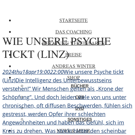
STARTSEITE
DAS COACHING
WIE UNSERE PSYCHE
BERATUNG VEREINBAREN
TICKT (LINZ)
PREISE
ANDREAS WINTER
2024
thu
18
apr
19:00
22:00
Wie unsere Psyche tickt
SHOP
(Linz)
Die Intelligenz des Unterbewusstseins
BÜCHER
verstehen!” Wir Menschen gelten als „Krone der
Schöpfung“. Und doch leiden viele von uns unter
CDS
chronischen, oft diffusen Beschwerden, fühlen sich
DVD
gestresst, werden Opfer ihrer schlechten
SONSTIGES
Angewohnheiten und haben das Gefühl, sich im
NEWS & MEHR
Kreis zu drehen. Was steckt hinter den scheinbar