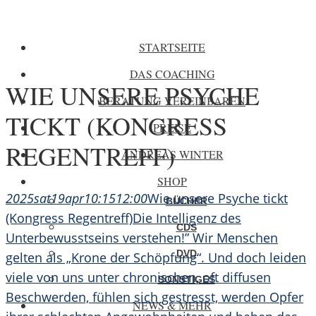
STARTSEITE
DAS COACHING
WIE UNSERE PSYCHE
BERATUNG VEREINBAREN
TICKT (KONGRESS
PREISE
REGENTREFF)
ANDREAS WINTER
SHOP
2025
sat
19
apr
10:15
12:00
Wie unsere Psyche tickt
BÜCHER
(Kongress Regentreff)
Die Intelligenz des
CDS
Unterbewusstseins verstehen!” Wir Menschen
DVD
gelten als „Krone der Schöpfung“. Und doch leiden
viele von uns unter chronischen, oft diffusen
SONSTIGES
Beschwerden, fühlen sich gestresst, werden Opfer
NEWS & MEHR