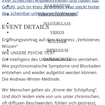
ihrer schlechten Angewohnheiten und haben das
DAS INSTITUT
Gefühl, sich im Kreis zu drehen. Was steckt hinter
den scheinbar unlösbaren Problemen?
VERANSTALTUNGEN
MASTERCLASS
EVENT DETAILS
VIDEOS
Eröffnungsvortrag auf dem Kongress „Verbotenes
KONTAKT
Wissen“
IMPRESSUM
WIE UNSERE PSYCHE TICKT
DATENSCHUTZ
Die Intelligenz des Unterbewusstseins verstehen.
Wie psychosomatische Symptome und Blockaden
entstehen und wieder aufgelöst werden können.
Die Andreas-Winter-Methode.
Wir Menschen gelten als „Krone der Schöpfung“.
Und doch leiden viele von uns unter chronischen,
oft diffusen Beschwerden, fühlen sich gestresst,