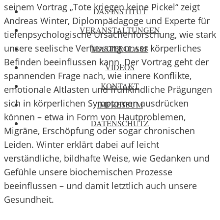
seinem Vortrag „Tote kriegen keine Pickel“ zeigt
DAS INSTITUT
Andreas Winter, Diplompädagoge und Experte für
VERANSTALTUNGEN
tiefenpsychologische Ursachenforschung, wie stark
unsere seelische Verfassung unser körperliches
MASTERCLASS
Befinden beeinflussen kann. Der Vortrag geht der
VIDEOS
spannenden Frage nach, wie innere Konflikte,
KONTAKT
emotionale Altlasten und frühkindliche Prägungen
sich in körperlichen Symptomen ausdrücken
IMPRESSUM
können – etwa in Form von Hautproblemen,
DATENSCHUTZ
Migräne, Erschöpfung oder sogar chronischen
Leiden. Winter erklärt dabei auf leicht
verständliche, bildhafte Weise, wie Gedanken und
Gefühle unsere biochemischen Prozesse
beeinflussen – und damit letztlich auch unsere
Gesundheit.