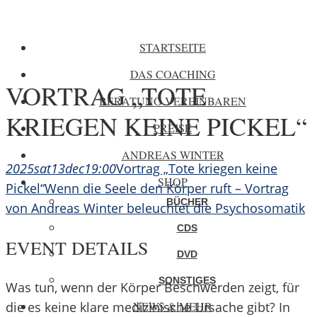
STARTSEITE
DAS COACHING
VORTRAG „TOTE
BERATUNG VEREINBAREN
KRIEGEN KEINE PICKEL“
PREISE
ANDREAS WINTER
2025
sat
13
dec
19:00
Vortrag „Tote kriegen keine
SHOP
Pickel“
Wenn die Seele den Körper ruft – Vortrag
BÜCHER
von Andreas Winter beleuchtet die Psychosomatik
CDS
EVENT DETAILS
DVD
SONSTIGES
Was tun, wenn der Körper Beschwerden zeigt, für
NEWS & MEHR
die es keine klare medizinische Ursache gibt? In