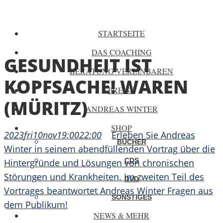
STARTSEITE
DAS COACHING
GESUNDHEIT IST
BERATUNG VEREINBAREN
KOPFSACHE! WAREN
PREISE
(MÜRITZ)
ANDREAS WINTER
SHOP
2023
fri
10
nov
19:00
22:00
Erleben Sie Andreas
BÜCHER
Winter in seinem abendfüllenden Vortrag über die
CDS
Hintergründe und Lösungen von chronischen
Störungen und Krankheiten. Im zweiten Teil des
DVD
Vortrages beantwortet Andreas Winter Fragen aus
SONSTIGES
dem Publikum!
NEWS & MEHR