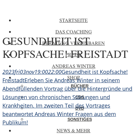
STARTSEITE
DAS COACHING
GESUNDHEIT IST
BERATUNG VEREINBAREN
KOPFSACHE! FREISTADT
PREISE
ANDREAS WINTER
2023
fri
03
nov
19:00
22:00
Gesundheit ist Kopfsache!
SHOP
Freistadt
Erleben Sie Andreas Winter in seinem
BÜCHER
Abendfüllenden Vortrag über die Hintergründe und
Lösungen von chronischen Störungen und
CDS
Krankheiten. Im zweiten Teil des Vortrages
DVD
beantwortet Andreas Winter Fragen aus dem
SONSTIGES
Publikum!
NEWS & MEHR