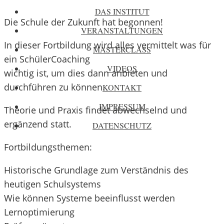
DAS INSTITUT
Die Schule der Zukunft hat begonnen!
VERANSTALTUNGEN
In dieser Fortbildung wird alles vermittelt was für
MASTERCLASS
ein SchülerCoaching
VIDEOS
wichtig ist, um dies dann anbieten und
durchführen zu können.
KONTAKT
IMPRESSUM
Theorie und Praxis findet abwechselnd und
ergänzend statt.
DATENSCHUTZ
Fortbildungsthemen:
Historische Grundlage zum Verständnis des
heutigen Schulsystems
Wie können Systeme beeinflusst werden
Lernoptimierung