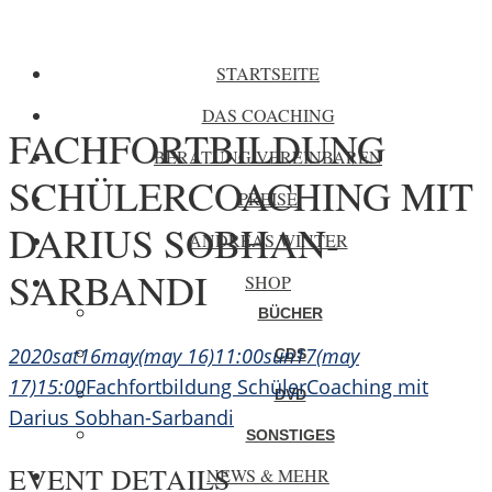
STARTSEITE
DAS COACHING
FACHFORTBILDUNG
BERATUNG VEREINBAREN
SCHÜLERCOACHING MIT
PREISE
DARIUS SOBHAN-
ANDREAS WINTER
SARBANDI
SHOP
BÜCHER
2020
sat
16
may
(may 16)
11:00
sun
17
(may
CDS
17)
15:00
Fachfortbildung SchülerCoaching mit
DVD
Darius Sobhan-Sarbandi
SONSTIGES
EVENT DETAILS
NEWS & MEHR