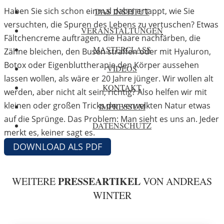
Haben Sie sich schon einmal dabei ertappt, wie Sie
DAS INSTITUT
versuchten, die Spuren des Lebens zu vertuschen? Etwas
VERANSTALTUNGEN
Fältchencreme auftragen, die Haare nachfärben, die
MASTERCLASS
Zähne bleichen, den Busen straffen oder mit Hyaluron,
Botox oder Eigenbluttherapie den Körper aussehen
VIDEOS
lassen wollen, als wäre er 20 Jahre jünger. Wir wollen alt
KONTAKT
werden, aber nicht alt sein, richtig? Also helfen wir mit
kleinen oder großen Tricks der verwelkten Natur etwas
IMPRESSUM
auf die Sprünge. Das Problem: Man sieht es uns an. Jeder
DATENSCHUTZ
merkt es, keiner sagt es.
DOWNLOAD ALS PDF
PRESSEARTIKEL
WEITERE
VON ANDREAS
WINTER