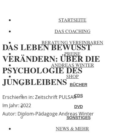
STARTSEITE
DAS COACHING
BERATUNG VEREINBAREN
DAS LEBEN BEWUSST
PREISE
VERÄNDERN: ÜBER DIE
ANDREAS WINTER
PSYCHOLOGIE DES
SHOP
JUNGBLEIBENS
BÜCHER
CDS
Erschienen in: Zeitschrift PULSAR
Im Jahr: 2022
DVD
Autor: Diplom-Pädagoge Andreas Winter
SONSTIGES
NEWS & MEHR